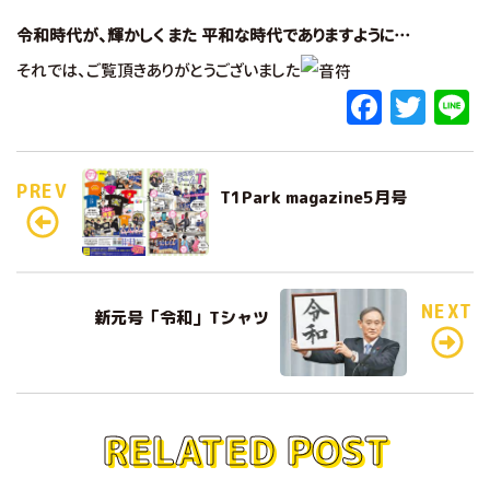
令和時代が、輝かしく また 平和な時代でありますように…
それでは、ご覧頂きありがとうございました
F
T
L
a
w
c
it
e
PREV
T1Park magazine5月号
e
te
b
r
o
o
NEXT
新元号「令和」Tシャツ
k
RELATED POST