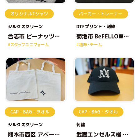
オリジナルTシャツ
パーカー・トレーナー
シルクスクリーン
DTFプリント
刺繍
合志市 ピーナッツヘ
菊池市 BeFELLOW様
アー様 オリジナルプ
オリジナルプリント
#スタッフユニフォーム
#趣味・チーム
リントTシャツ
パーカー
CAP・BAG・タオル
CAP・BAG・タオル
シルクスクリーン
刺繍
熊本市西区 アベール
武蔵エンゼルス様 オ
建設株式会社様 オリ
リジナル刺繡キャッ