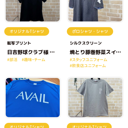
オリジナルTシャツ
ポロシャツ・シャツ
転写プリント
シルクスクリーン
日吉野球クラブ様 オ
焼とり豚巻野菜スイ
リジナルプリントTシ
ゼンジ鶏巻 様 オリジ
#部活
#趣味・チーム
#スタッフユニフォーム
ャツ
ナルプリントポロシ
#飲食店ユニフォーム
ャツ
オリジナルTシャツ
オリジナルTシャツ