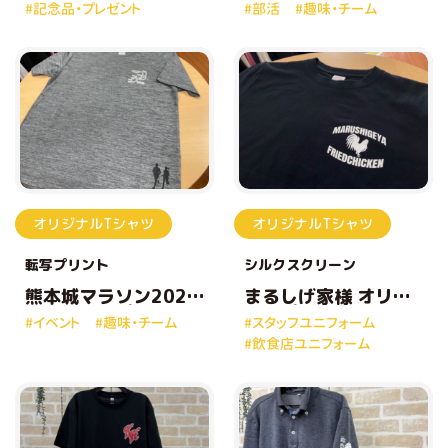
#記念品・プレゼント
#部活
#趣味・チーム
ジナルプリントトー
プ
トバッグ
オリジナルTシャツ
オリジナルTシャツ
転写プリント
シルクスクリーン
熊本城マラソン2025
まるしげ家様 オリジ
オリジナルプリントT
ナルプリントTシャツ
#イベント
#趣味・チーム
#スタッフユニフォーム
シャツ
#飲食店ユニフォーム