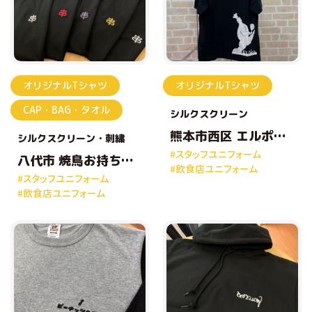
オリジナルTシャツ
オリジナルTシャツ
CAP・BAG・タオル
シルクスクリーン
熊本市西区 エルポカ
シルクスクリーン
刺繍
様 オリジナルプリン
#スタッフユニフォーム
トTシャツ
八代市 焼鳥お持ち帰
#飲食店ユニフォーム
り専門店とりしん様
#スタッフユニフォーム
オリジナルプリントT
#飲食店ユニフォーム
シャツ