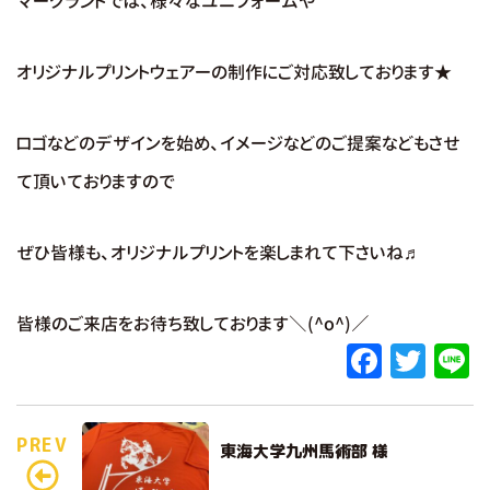
マークランドでは、様々なユニフォームや
オリジナルプリントウェアーの制作にご対応致しております★
ロゴなどのデザインを始め、イメージなどのご提案などもさせ
て頂いておりますので
ぜひ皆様も、オリジナルプリントを楽しまれて下さいね♬
皆様のご来店をお待ち致しております＼(^o^)／
F
T
L
a
w
c
it
e
PREV
東海大学九州馬術部 様
e
te