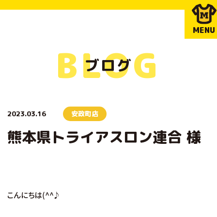
MENU
BLOG
ブログ
2023.03.16
安政町店
熊本県トライアスロン連合 様
こんにちは(^^♪