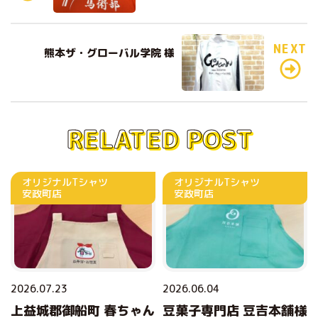
b
r
o
o
NEXT
熊本ザ・グローバル学院 様
k
RELATED POST
オリジナルTシャツ
オリジナルTシャツ
安政町店
安政町店
2026.07.23
2026.06.04
上益城郡御船町 春ちゃん
豆菓子専門店 豆吉本舗様