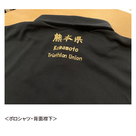
＜ポロシャツ・背面襟下＞