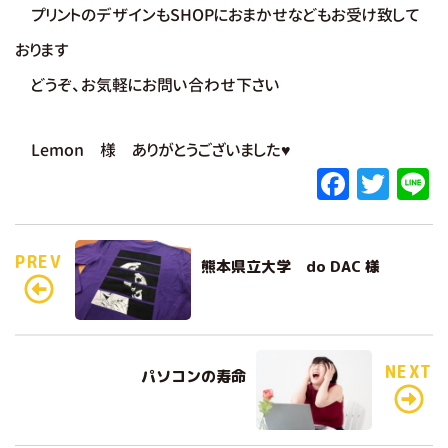
プリントのデザインもSHOPにおまかせ
などもお受け致して
おります
どうぞ、お気軽にお問い合わせ下さい
Lemon 様 ありがとうございました♥
F
T
L
a
w
c
it
e
PREV
熊本県立大学 do DAC 様
e
te
b
r
o
o
NEXT
パソコンの寿命
k