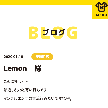
MENU
BLOG
ブログ
2020.01.16
安政町店
Lemon 様
こんにちは～～
最近、ぐぅっと寒い
日もあり
インフルエンザの大流行みたいですね^^;