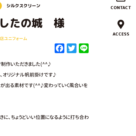
作
シルクスクリーン
CONTACT
実
したの城 様
績
ACCESS
食店ユニフォーム
F
T
Li
ブ
a
w
n
ラ
制作いただきました(^^♪
c
it
e
ン
e
te
た、オリジナル帆前掛けです♪
b
r
ド
が出る素材です(^^♪変わっていく風合いを
o
コ
o
ン
k
きに、ちょうどいい位置になるように打ち合わ
セ
プ