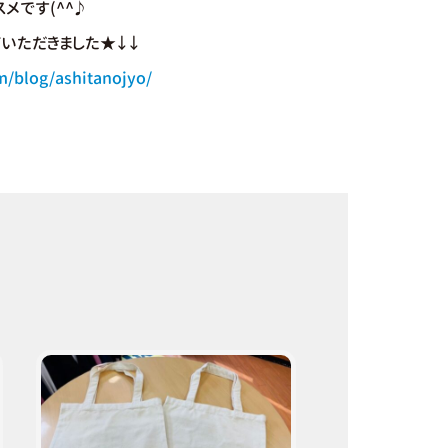
メです(^^♪
ト
いただきました★↓↓
m/blog/ashitanojyo/
取
り
扱
い
商
品
プ
ロ
の