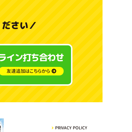
料
金
ください
／
と
ご
ライン打ち合わせ
利
用
友達追加はこちらから
ガ
イ
ド
よ
PRIVACY POLICY