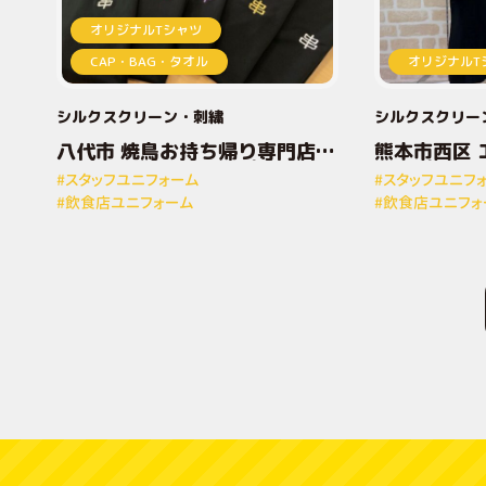
オリジナルTシャツ
CAP・BAG・タオル
オリジナルT
シルクスクリーン
刺繍
シルクスクリー
八代市 焼鳥お持ち帰り専門店と
熊本市西区 
りしん様 オリジナルプリントT
ナルプリン
#スタッフユニフォーム
#スタッフユニフ
シャツ
#飲食店ユニフォーム
#飲食店ユニフォ