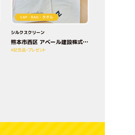
加
CAP・BAG・タオル
工
技
シルクスクリーン
熊本市西区 アベール建設株式会
術
社様 オリジナルプリントトート
#記念品・プレゼント
バッグ
デ
ザ
イ
ン
方
法