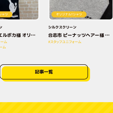
シャツ
オリジナルTシャツ
ン
シルクスクリーン
エルポカ様 オリジ
合志市 ピーナッツヘアー様 オ
トTシャツ
リジナルプリントTシャツ
ォーム
#スタッフユニフォーム
ーム
記事一覧