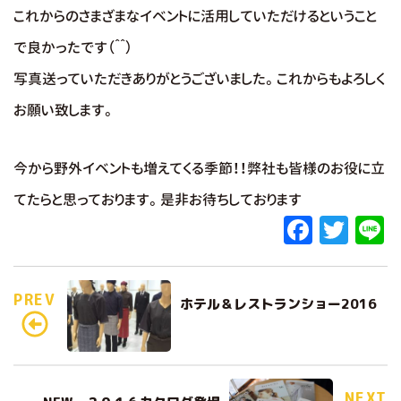
これからのさまざまなイベントに活用していただけるということ
で良かったです（＾＾）
写真送っていただきありがとうございました。これからもよろしく
お願い致します。
今から野外イベントも増えてくる季節！！弊社も皆様のお役に立
てたらと思っております。是非お待ちしております
F
T
L
a
w
c
it
e
PREV
ホテル＆レストランショー2016
e
te
b
r
o
NEXT