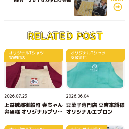
o
NEW ２０１６カタログ登場
k
RELATED POST
オリジナルTシャツ
オリジナルTシャツ
安政町店
安政町店
2026.07.23
2026.06.04
上益城郡御船町 春ちゃん
豆菓子専門店 豆吉本舗様
弁当様 オリジナルプリン
オリジナルエプロン
トエプロン