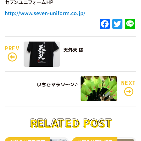
セブンユニフォームHP
http://www.seven-uniform.co.jp/
F
T
L
a
w
c
it
e
PREV
天外天 様
e
te
b
r
o
o
NEXT
いちごマラソ～ン♪
k
RELATED POST