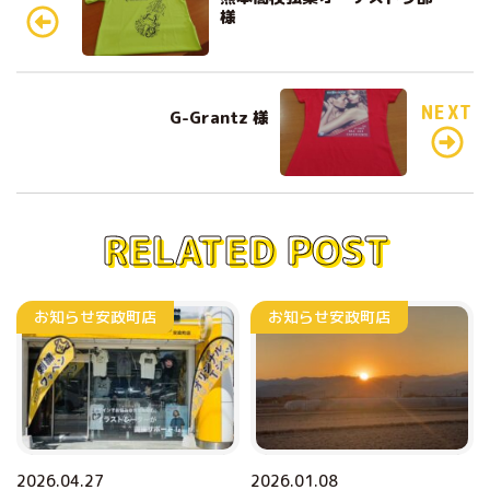
e
te
様
b
r
o
o
NEXT
G-Grantz 様
k
RELATED POST
お知らせ
安政町店
お知らせ
安政町店
2026.04.27
2026.01.08