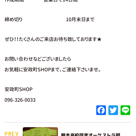
締め切り 10月末日まで
ぜひ！！たくさんのご来店お待ち致しております★
お問い合わせなどございましたら
お気軽に安政町SHOPまで、ご連絡下さいませ。
安政町SHOP
096-326-0033
F
T
L
a
w
c
it
e
PREV
熊本高校弦楽オーケストラ部