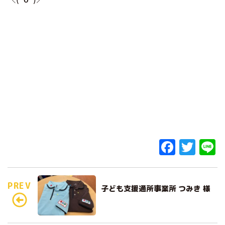
F
T
L
a
w
c
it
e
PREV
子ども支援通所事業所 つみき 様
e
te
b
r