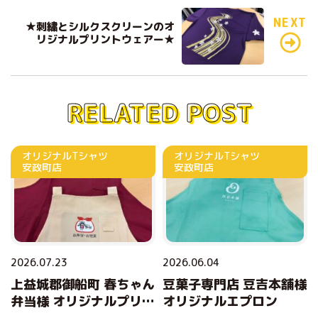
o
o
NEXT
★刺繍とシルクスクリーンのオ
リジナルプリントウェアー★
k
RELATED POST
オリジナルTシャツ
オリジナルTシャツ
安政町店
安政町店
2026.07.23
2026.06.04
上益城郡御船町 春ちゃん
豆菓子専門店 豆吉本舗様
弁当様 オリジナルプリン
オリジナルエプロン