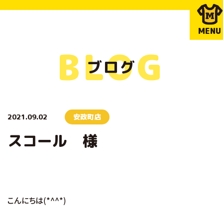
MENU
BLOG
ブログ
2021.09.02
安政町店
スコール 様
こんにちは(*^^*)