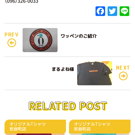
（096）326-0033
F
T
L
a
w
c
it
e
PREV
ワッペンのご紹介
e
te
b
r
o
o
NEXT
まるよね様
k
RELATED POST
オリジナルTシャツ
オリジナルTシャツ
安政町店
安政町店