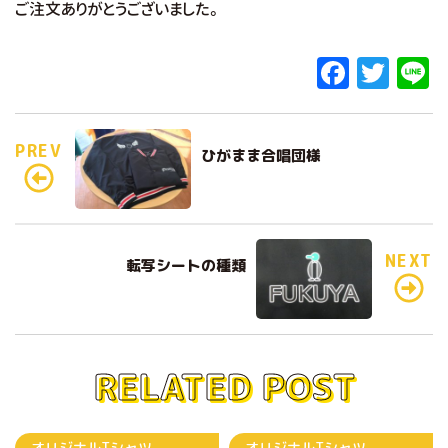
ご注文ありがとうございました。
F
T
L
a
w
c
it
e
PREV
ひがまま合唱団様
e
te
b
r
o
o
NEXT
転写シートの種類
k
RELATED POST
オリジナルTシャツ
オリジナルTシャツ