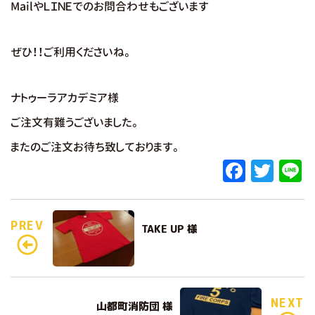
MailやＬＩＮＥでのお問合わせもございます
ぜひ！！ご利用くださいね。
ナトゥーラアカデミア様
ご注文有難うございました。
またのご注文お待ち致しております。
F
T
L
a
w
c
it
e
PREV
TAKE UP 様
e
te
b
r
o
o
NEXT
山都町消防団 様