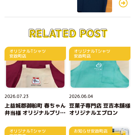
k
RELATED POST
オリジナルTシャツ
オリジナルTシャツ
安政町店
安政町店
2026.07.23
2026.06.04
上益城郡御船町 春ちゃん
豆菓子専門店 豆吉本舗様
弁当様 オリジナルプリン
オリジナルエプロン
トエプロン
オリジナルTシャツ
お知らせ
安政町店