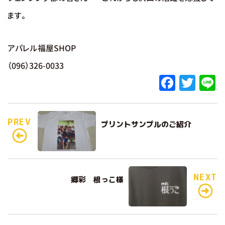
ます。
アパレル福屋SHOP
（096）326-0033
F
T
L
a
w
c
it
e
PREV
プリントサンプルのご紹介
e
te
b
r
o
o
NEXT
郷彩 根っこ様
k