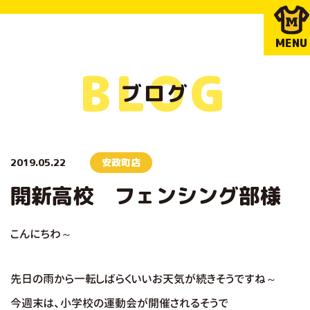
MENU
BLOG
ブログ
2019.05.22
安政町店
開新高校 フェンシング部様
こんにちわ～
先日の雨から一転しばらくいいお天気が続きそうですね～
今週末は、小学校の運動会が開催されるそうで