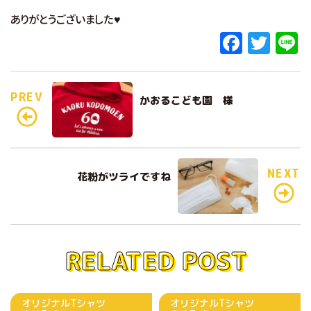
ありがとうございました♥
F
T
L
a
w
c
it
e
PREV
かおるこども園 様
e
te
b
r
o
o
NEXT
花粉がツライですね
k
RELATED POST
オリジナルTシャツ
オリジナルTシャツ