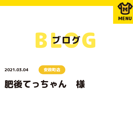
MENU
BLOG
ブログ
2021.03.04
安政町店
肥後てっちゃん 様