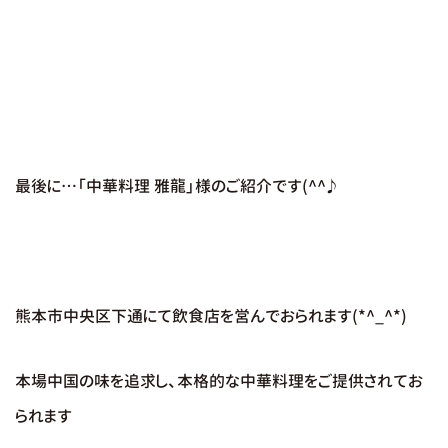
最後に…「中華料理 雅龍」様のご紹介です(^^♪
熊本市中央区下通にて飲食店を営んでおられます(*^_^*)
本場中国の味を追求し、本格的な中華料理をご提供されてお
られます