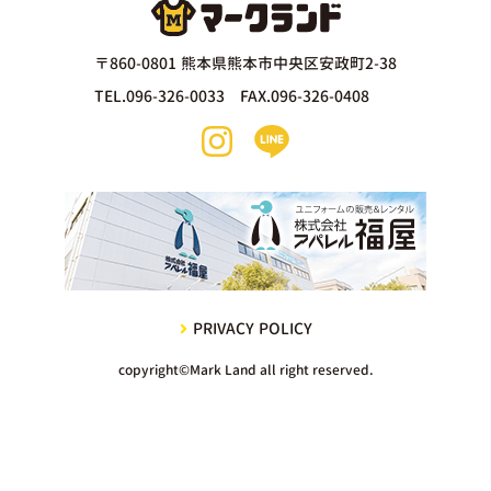
〒860-0801 熊本県熊本市中央区安政町2-38
TEL.096-326-0033 FAX.096-326-0408
PRIVACY POLICY
copyright©Mark Land all right reserved.