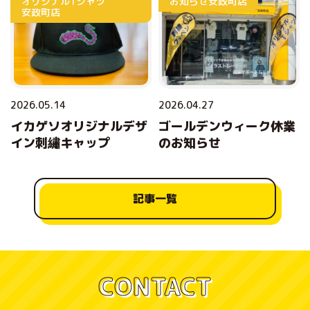
オリジナルTシャツ
お知らせ
安政町店
安政町店
2026.05.14
2026.04.27
イカゲソオリジナルデザ
ゴールデンウィーク休業
イン刺繡キャップ
のお知らせ
記事一覧
CONTACT