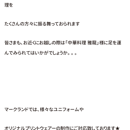
理を
たくさんの方々に振る舞っておられます
皆さまも、お近くにお越しの際は「中華料理 雅龍」様に足を運
んでみられてはいかがでしょうか。。。
マークランドでは、様々なユニフォームや
オリジナルプリントウェアーの制作にご対応致しております★