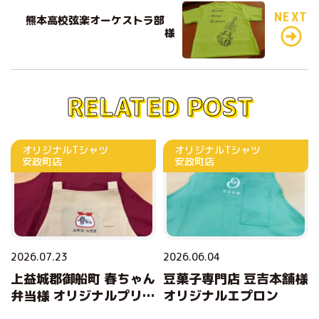
o
NEXT
熊本高校弦楽オーケストラ部
様
k
RELATED POST
オリジナルTシャツ
オリジナルTシャツ
安政町店
安政町店
2026.07.23
2026.06.04
上益城郡御船町 春ちゃん
豆菓子専門店 豆吉本舗様
弁当様 オリジナルプリン
オリジナルエプロン
トエプロン