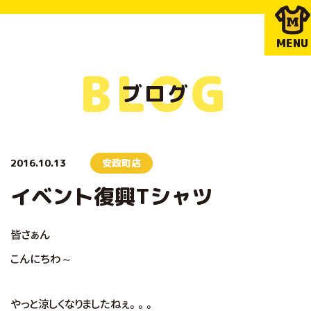
MENU
BLOG
ブログ
2016.10.13
安政町店
イベント復興Tシャツ
皆さぁん
こんにちわ～
やっと涼しくなりましたねぇ。。。