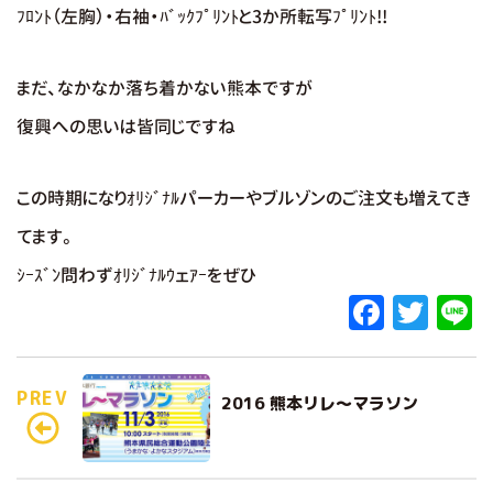
ﾌﾛﾝﾄ（左胸）・右袖・ﾊﾞｯｸﾌﾟﾘﾝﾄと3か所転写ﾌﾟﾘﾝﾄ!!
まだ、なかなか落ち着かない熊本ですが
復興への思いは皆同じですね
この時期になりｵﾘｼﾞﾅﾙパーカーやブルゾンのご注文も増えてき
てます。
ｼｰｽﾞﾝ問わずｵﾘｼﾞﾅﾙｳェｱｰをぜひ
F
T
L
a
w
c
it
e
PREV
2016 熊本リレ～マラソン
e
te
b
r
o