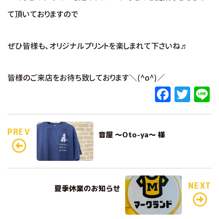
て頂いておりますので
ぜひ皆様も、オリジナルプリントを楽しまれて下さいね♬
皆様のご来店をお待ち致しております＼(^o^)／
F
T
L
a
w
c
it
e
PREV
音屋 ～Oto-ya～ 様
e
te
b
r
o
o
NEXT
夏季休業のお知らせ
k