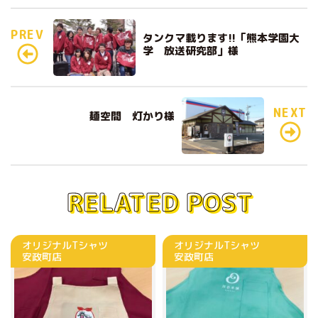
a
w
c
it
e
PREV
タンクマ載ります!!「熊本学園大
e
te
学 放送研究部」様
b
r
o
o
NEXT
麺空間 灯かり様
k
RELATED POST
オリジナルTシャツ
オリジナルTシャツ
安政町店
安政町店