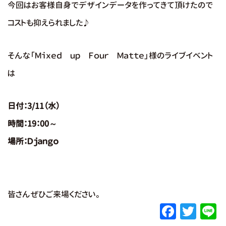
今回はお客様自身でデザインデータを作ってきて頂けたので
コストも抑えられました♪
そんな
「Ｍｉｘｅｄ ｕｐ Ｆｏｕｒ Ｍａｔｔｅ」様
のライブイベント
は
日付：3/11（水）
時間：19：00～
場所：Ｄｊａｎｇｏ
皆さんぜひご来場ください。
F
T
L