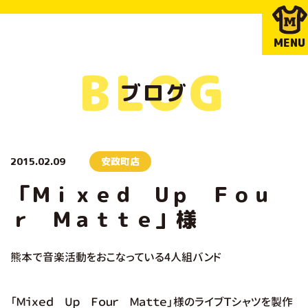
MENU
BLOG
ブログ
2015.02.09
安政町店
「Ｍｉｘｅｄ Uｐ Ｆｏｕ
ｒ Ｍａｔｔｅ」様
熊本で音楽活動をおこなっている4人組バンド
「Ｍｉｘｅｄ Uｐ Ｆｏｕｒ Ｍａｔｔｅ」様のライブＴシャツを製作