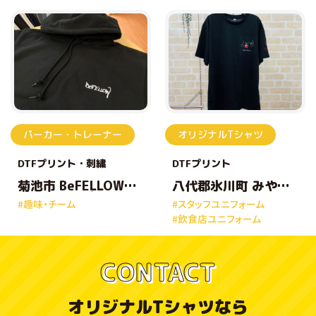
パーカー・トレーナー
オリジナルTシャツ
DTFプリント
刺繍
DTFプリント
菊池市 BeFELLOW様
八代郡氷川町 みやざ
オリジナルプリント
き農園様 オリジナル
#趣味・チーム
#スタッフユニフォーム
パーカー
プリントTシャツ
#飲食店ユニフォーム
CONTACT
オリジナルTシャツなら