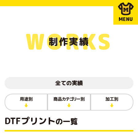
MENU
WORKS
制作実績
全ての実績
用途別
商品カテゴリー別
加工別
DTFプリント
の一覧