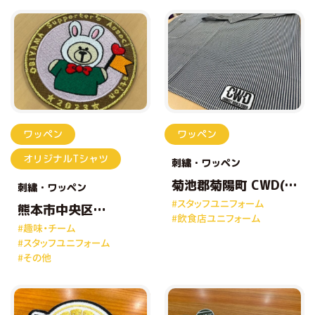
ワッペン
ワッペン
オリジナルTシャツ
刺繍
ワッペン
菊池郡菊陽町 CWD(コ
刺繍
ワッペン
ネクトワールドダイ
#スタッフユニフォーム
ナー) 様
熊本市中央区
#飲食店ユニフォーム
OBIYAMA
#趣味・チーム
Supporter’s
#スタッフユニフォーム
Association 様
#その他