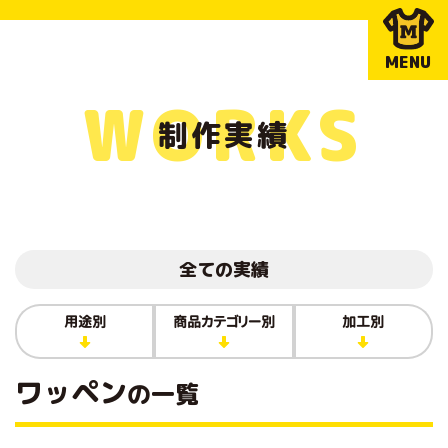
MENU
WORKS
制作実績
全ての実績
用途別
商品カテゴリー別
加工別
ワッペン
の一覧