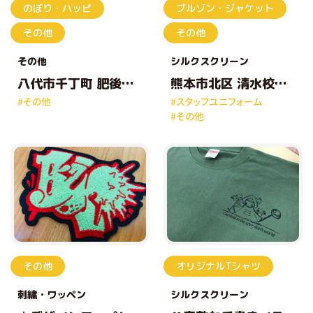
のぼり・ハッピ
ブルゾン・ジャケット
その他
その他
その他
シルクスクリーン
八代市千丁町 肥後の
熊本市北区 清水校区
たこ良 様
体育協会 様
#その他
#スタッフユニフォーム
#その他
その他
オリジナルTシャツ
刺繍
ワッペン
シルクスクリーン