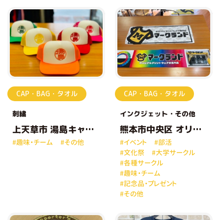
CAP・BAG・タオル
CAP・BAG・タオル
刺繍
インクジェット
その他
上天草市 湯島キャッ
熊本市中央区 オリジ
プ
ナルタオル
#趣味・チーム
#その他
#イベント
#部活
#文化祭
#大学サークル
#各種サークル
#趣味・チーム
#記念品・プレゼント
#その他