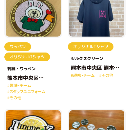
ワッペン
オリジナルTシャツ
オリジナルTシャツ
シルクスクリーン
熊本市中央区 熊本市
刺繍
ワッペン
消防団31分団「春竹
#趣味・チーム
#その他
消防団」様
熊本市中央区
OBIYAMA
#趣味・チーム
Supporter’s
#スタッフユニフォーム
Association 様
#その他