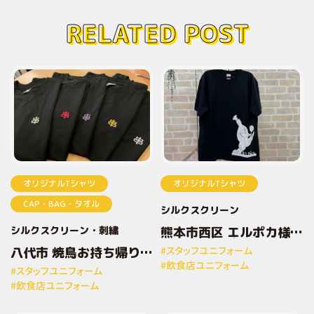
RELATED POST
オリジナルTシャツ
オリジナルTシャツ
CAP・BAG・タオル
シルクスクリーン
シルクスクリーン
刺繍
熊本市西区 エルポカ様
オリジナルプリントTシ
八代市 焼鳥お持ち帰り専
#スタッフユニフォーム
ャツ
門店とりしん様 オリジナ
#飲食店ユニフォーム
#スタッフユニフォーム
ルプリントTシャツ
#飲食店ユニフォーム