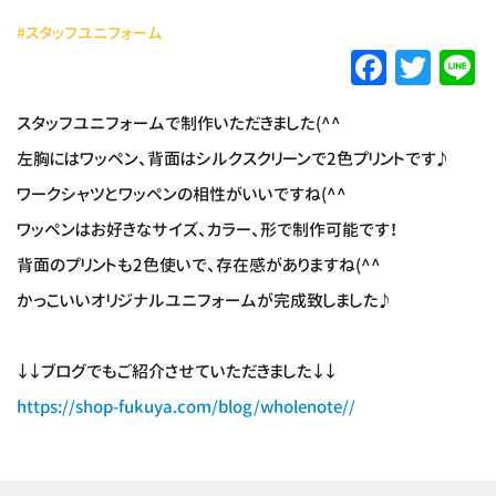
#スタッフユニフォーム
F
T
L
a
w
スタッフユニフォームで制作いただきました(^^
c
it
e
左胸にはワッペン、背面はシルクスクリーンで2色プリントです♪
e
te
ワークシャツとワッペンの相性がいいですね(^^
b
r
ワッペンはお好きなサイズ、カラー、形で制作可能です！
o
背面のプリントも2色使いで、存在感がありますね(^^
o
かっこいいオリジナルユニフォームが完成致しました♪
k
↓↓ブログでもご紹介させていただきました↓↓
https://shop-fukuya.com/blog/wholenote//