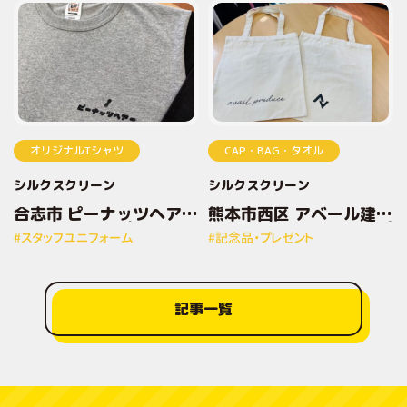
オリジナルTシャツ
CAP・BAG・タオル
シルクスクリーン
シルクスクリーン
合志市 ピーナッツヘアー
熊本市西区 アベール建設
様 オリジナルプリントT
株式会社様 オリジナルプ
#スタッフユニフォーム
#記念品・プレゼント
シャツ
リントトートバッグ
記事一覧