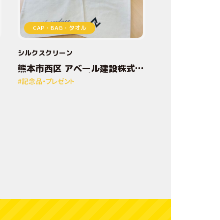
加
CAP・BAG・タオル
工
技
シルクスクリーン
熊本市西区 アベール建設株式会
術
社様 オリジナルプリントトート
#記念品・プレゼント
バッグ
デ
ザ
イ
ン
方
法