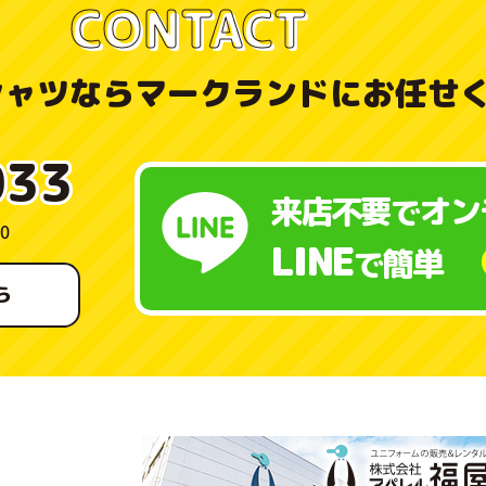
CONTACT
シャツなら
マークランドにお任せ
033
来店不要
オン
で
0
LINE
簡単
で
ら