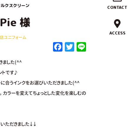
作
シルクスクリーン
CONTACT
実
Pie 様
績
ACCESS
食店ユニフォーム
F
T
Li
ブ
a
w
n
ラ
ました(^^
c
it
e
ン
e
te
ントです♪
b
r
ド
に合うインクをお選びいただきました(^^
o
。カラーを変えてちょっとした変化を楽しむの
コ
o
ン
k
セ
いただきました↓↓
プ