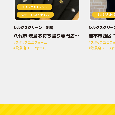
オリジナルTシャツ
CAP・BAG・タオル
オリジナルT
シルクスクリーン
刺繍
シルクスクリー
八代市 焼鳥お持ち帰り専門店と
熊本市西区 
りしん様 オリジナルプリントT
ナルプリン
#スタッフユニフォーム
#スタッフユニフ
シャツ
#飲食店ユニフォーム
#飲食店ユニフォ