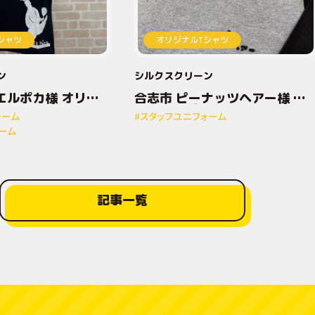
シャツ
オリジナルTシャツ
ン
シルクスクリーン
エルポカ様 オリジ
合志市 ピーナッツヘアー様 オ
トTシャツ
リジナルプリントTシャツ
ォーム
#スタッフユニフォーム
ーム
記事一覧