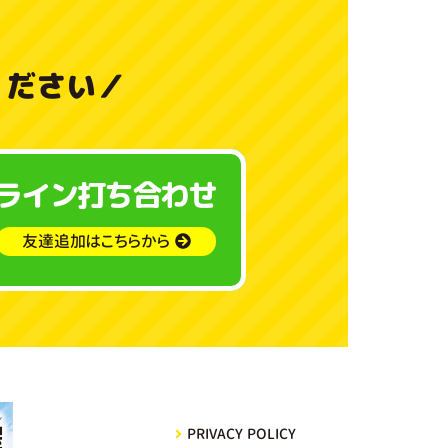
料
金
ください
／
と
ご
ライン打ち合わせ
利
用
友達追加はこちらから
ガ
イ
ド
よ
PRIVACY POLICY