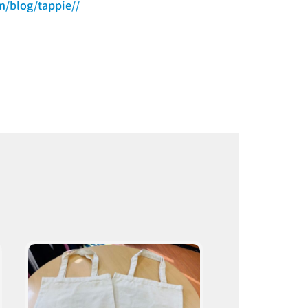
m/blog/tappie//
ト
取
り
扱
い
商
品
プ
ロ
の