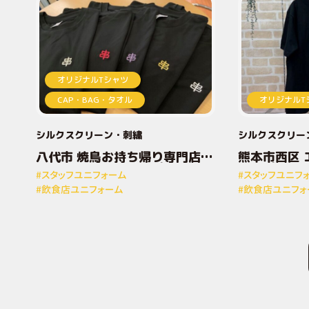
オリジナルTシャツ
CAP・BAG・タオル
オリジナルT
シルクスクリーン
刺繍
シルクスクリー
八代市 焼鳥お持ち帰り専門店と
熊本市西区 
りしん様 オリジナルプリントT
ナルプリン
#スタッフユニフォーム
#スタッフユニフ
シャツ
#飲食店ユニフォーム
#飲食店ユニフォ