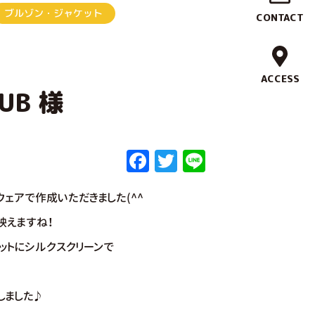
作
ブルゾン・ジャケット
CONTACT
実
績
ACCESS
LUB 様
ブ
ラ
F
T
Li
ン
a
w
n
ド
ェアで作成いただきました(^^
c
it
e
e
te
映えますね！
コ
b
r
ットにシルクスクリーンで
ン
o
セ
o
しました♪
プ