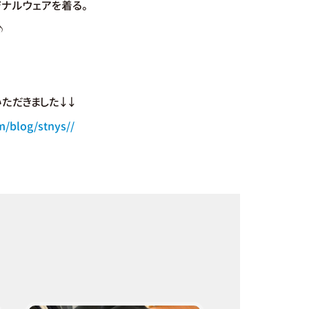
k
ジナルウェアを着る。
ト
♪
取
り
ただきました↓↓
扱
m/blog/stnys//
い
商
品
プ
ロ
の