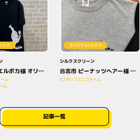
シャツ
オリジナルTシャツ
ン
シルクスクリーン
エルポカ様 オリジ
合志市 ピーナッツヘアー様 オ
トTシャツ
リジナルプリントTシャツ
ォーム
#スタッフユニフォーム
ーム
記事一覧