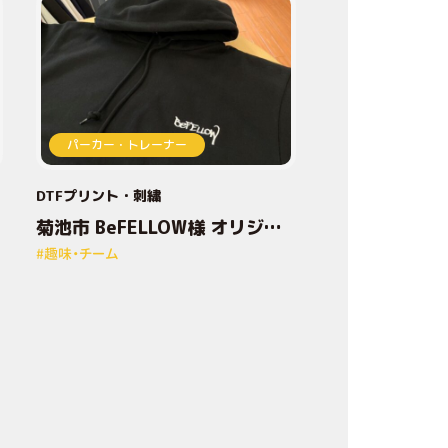
加
工
技
術
パーカー・トレーナー
DTFプリント
刺繍
デ
菊池市 BeFELLOW様 オリジナ
ルプリントパーカー
ザ
#趣味・チーム
イ
ン
方
法