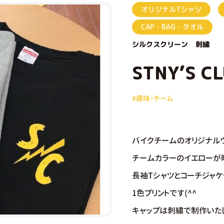
オリジナルTシャツ
CAP・BAG・タオル
シルクスクリーン
刺繍
STNY’S C
#趣味・チーム
バイクチームのオリジナルウ
チームカラーのイエローが
長袖Tシャツとコーチジャケ
1色プリントです(^^
キャップは刺繍で制作いた