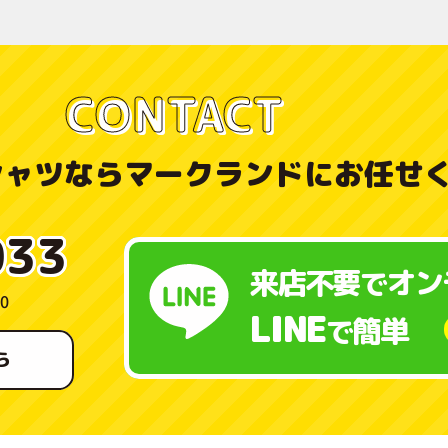
CONTACT
シャツなら
マークランドにお任せ
033
来店不要
オン
で
0
LINE
簡単
で
ら