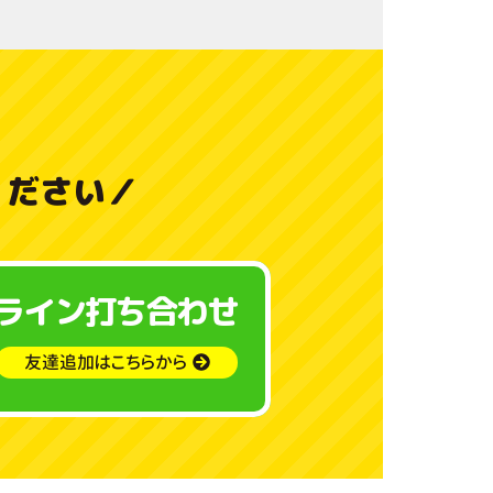
料
金
と
ご
ください
／
利
用
ガ
ライン打ち合わせ
イ
友達追加はこちらから
ド
よ