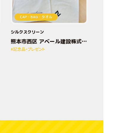
加
CAP・BAG・タオル
工
技
シルクスクリーン
熊本市西区 アベール建設株式会
術
社様 オリジナルプリントトート
#記念品・プレゼント
バッグ
デ
ザ
イ
ン
方
法