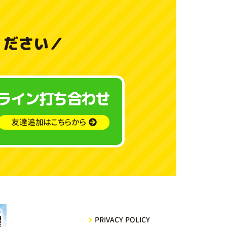
料
金
ください
／
と
ご
ライン打ち合わせ
利
用
友達追加はこちらから
ガ
イ
ド
よ
PRIVACY POLICY