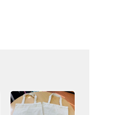
ト
取
り
扱
い
商
品
プ
ロ
の