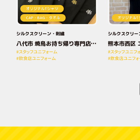
オリジナルTシャツ
CAP・BAG・タオル
オリジナルT
シルクスクリーン
刺繍
シルクスクリー
八代市 焼鳥お持ち帰り専門店と
熊本市西区 
りしん様 オリジナルプリントT
ナルプリン
#スタッフユニフォーム
#スタッフユニフ
シャツ
#飲食店ユニフォーム
#飲食店ユニフォ