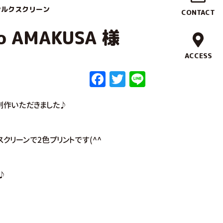
作
シルクスクリーン
CONTACT
実
no AMAKUSA 様
績
ACCESS
F
T
Li
ブ
a
w
n
ラ
制作いただきました♪
c
it
e
ン
e
te
b
r
ド
クリーンで2色プリントです(^^
o
コ
o
♪
ン
k
セ
プ