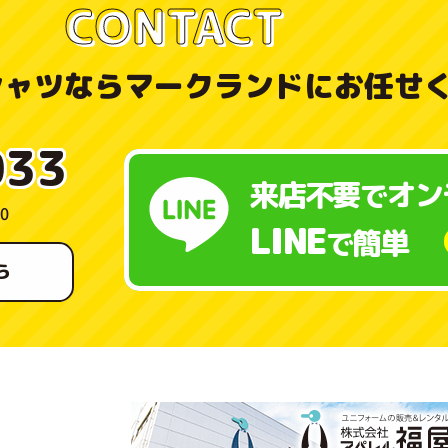
CONTACT
シャツなら
マークランドにお任せ
033
来店不要
オン
で
0
LINE
簡単
で
ら