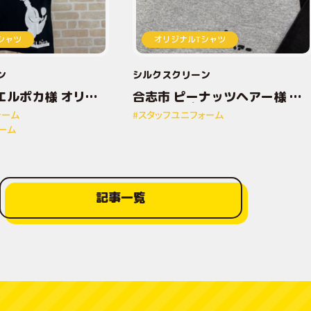
シャツ
オリジナルTシャツ
ン
シルクスクリーン
エルポカ様 オリジ
合志市 ピーナッツヘアー様 オ
トTシャツ
リジナルプリントTシャツ
ォーム
#スタッフユニフォーム
ーム
記事一覧