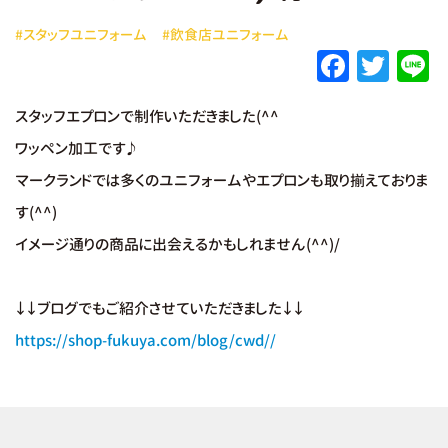
#スタッフユニフォーム
#飲食店ユニフォーム
F
T
L
a
w
スタッフエプロンで制作いただきました(^^
c
it
e
ワッペン加工です♪
e
te
マークランドでは多くのユニフォームやエプロンも取り揃えておりま
b
r
す(^^)
o
イメージ通りの商品に出会えるかもしれません(^^)/
o
k
↓↓ブログでもご紹介させていただきました↓↓
https://shop-fukuya.com/blog/cwd//