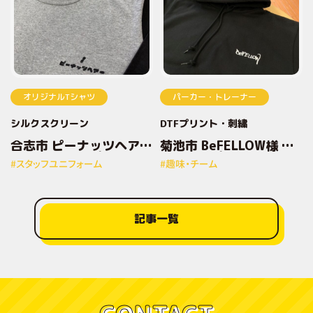
オリジナルTシャツ
パーカー・トレーナー
シルクスクリーン
DTFプリント
刺繍
合志市 ピーナッツヘアー
菊池市 BeFELLOW様 オ
様 オリジナルプリントT
リジナルプリントパーカ
#スタッフユニフォーム
#趣味・チーム
シャツ
ー
記事一覧