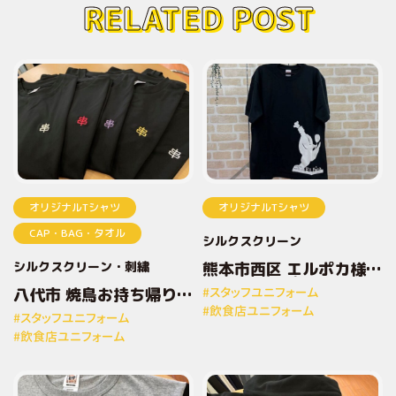
RELATED POST
オリジナルTシャツ
オリジナルTシャツ
CAP・BAG・タオル
シルクスクリーン
シルクスクリーン
刺繍
熊本市西区 エルポカ様
オリジナルプリントTシ
八代市 焼鳥お持ち帰り専
#スタッフユニフォーム
ャツ
門店とりしん様 オリジナ
#飲食店ユニフォーム
#スタッフユニフォーム
ルプリントTシャツ
#飲食店ユニフォーム