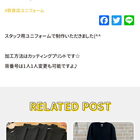
#飲食店ユニフォーム
F
T
L
a
w
スタッフ用ユニフォームで制作いただきました(^^
c
it
e
e
te
加工方法はカッティングプリントです☆
b
r
背番号は1人1人変更も可能ですよ♪
o
o
k
RELATED POST