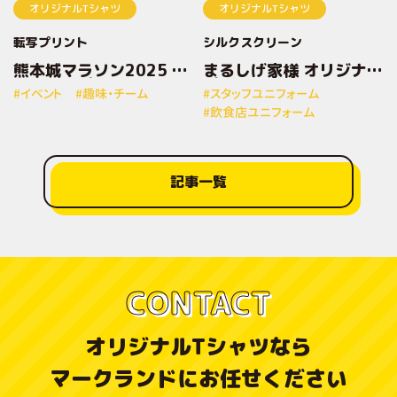
オリジナルTシャツ
オリジナルTシャツ
転写プリント
シルクスクリーン
熊本城マラソン2025 オ
まるしげ家様 オリジナル
リジナルプリントTシャ
プリントTシャツ
#イベント
#趣味・チーム
#スタッフユニフォーム
ツ
#飲食店ユニフォーム
記事一覧
CONTACT
オリジナルTシャツなら
マークランドにお任せください