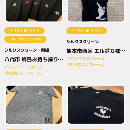
オリジナルTシャツ
オリジナルTシャツ
CAP・BAG・タオル
シルクスクリーン
シルクスクリーン
刺繍
熊本市西区 エルポカ様
オリジナルプリントTシ
八代市 焼鳥お持ち帰り専
#スタッフユニフォーム
ャツ
門店とりしん様 オリジナ
#飲食店ユニフォーム
#スタッフユニフォーム
ルプリントTシャツ
#飲食店ユニフォーム