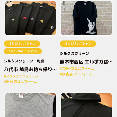
オリジナルTシャツ
オリジナルTシャツ
CAP・BAG・タオル
シルクスクリーン
シルクスクリーン
刺繍
熊本市西区 エルポカ様
オリジナルプリントTシ
八代市 焼鳥お持ち帰り専
#スタッフユニフォーム
ャツ
門店とりしん様 オリジナ
#飲食店ユニフォーム
#スタッフユニフォーム
ルプリントTシャツ
#飲食店ユニフォーム