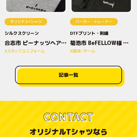
オリジナルTシャツ
パーカー・トレーナー
シルクスクリーン
DTFプリント
刺繍
合志市 ピーナッツヘアー
菊池市 BeFELLOW様 オ
様 オリジナルプリントT
リジナルプリントパーカ
#スタッフユニフォーム
#趣味・チーム
シャツ
ー
記事一覧
CONTACT
オリジナルTシャツなら