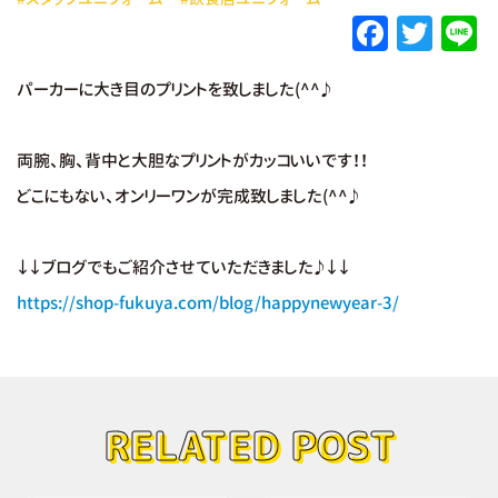
F
T
L
a
w
パーカーに大き目のプリントを致しました(^^♪
c
it
e
e
te
両腕、胸、背中と大胆なプリントがカッコいいです！！
b
r
どこにもない、オンリーワンが完成致しました(^^♪
o
o
↓↓ブログでもご紹介させていただきました♪↓↓
k
https://shop-fukuya.com/blog/happynewyear-3/
RELATED POST