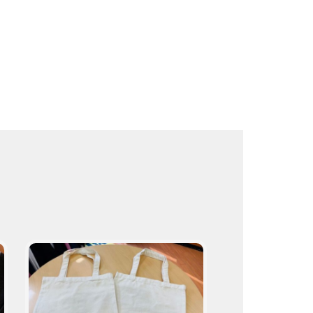
ト
取
り
扱
い
商
品
プ
ロ
の