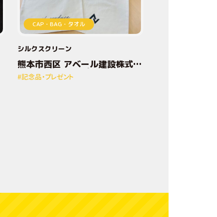
加
CAP・BAG・タオル
工
シルクスクリーン
技
熊本市西区 アベール建設株式会
術
社様 オリジナルプリントトート
#記念品・プレゼント
バッグ
デ
ザ
イ
ン
方
法