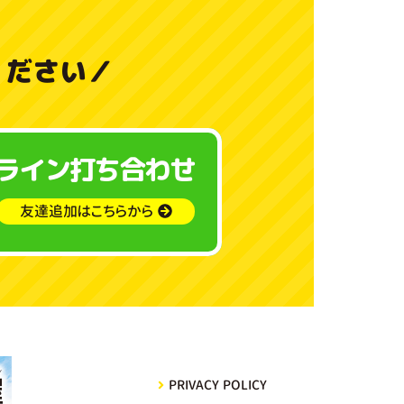
料
金
ください
／
と
ご
ライン打ち合わせ
利
用
友達追加はこちらから
ガ
イ
ド
よ
PRIVACY POLICY