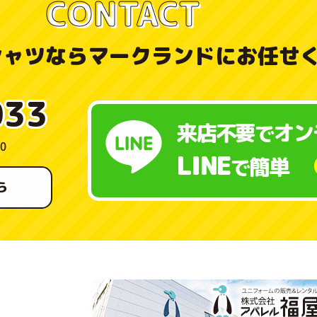
CONTACT
シャツなら
マークランドにお任せ
033
来店不要
オン
で
0
LINE
簡単
で
ら