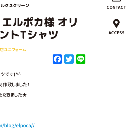
作
シルクスクリーン
CONTACT
実
 エルポカ様 オリ
績
ントTシャツ
ACCESS
ブ
食店ユニフォーム
F
T
Li
ラ
a
w
n
ン
ツです(^^
c
it
e
ド
e
te
制作致しました！
コ
b
r
ただきました★
o
ン
o
セ
k
m/blog/elpoca//
プ