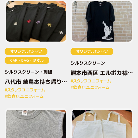
オリジナルTシャツ
オリジナルTシャツ
CAP・BAG・タオル
シルクスクリーン
シルクスクリーン
刺繍
熊本市西区 エルポカ様
オリジナルプリントTシ
八代市 焼鳥お持ち帰り専
#スタッフユニフォーム
ャツ
門店とりしん様 オリジナ
#飲食店ユニフォーム
#スタッフユニフォーム
ルプリントTシャツ
#飲食店ユニフォーム