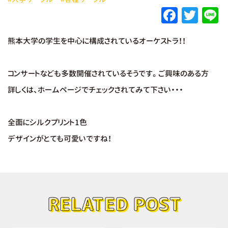
F
T
L
a
w
熊本大学の学生を中心に構成されているオーケストラ！！
c
it
e
e
te
コンサートなども多数開催されているそうです。ご興味のある方
b
r
詳しくは、ホームページでチェックされてみて下さい・・・
o
o
全面にシルクプリント1色
k
デザインがとても可愛いですね！
RELATED POST