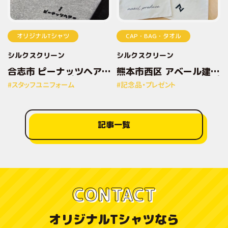
オリジナルTシャツ
CAP・BAG・タオル
シルクスクリーン
シルクスクリーン
合志市 ピーナッツヘアー
熊本市西区 アベール建設
様 オリジナルプリントT
株式会社様 オリジナルプ
#スタッフユニフォーム
#記念品・プレゼント
シャツ
リントトートバッグ
記事一覧
CONTACT
オリジナルTシャツなら