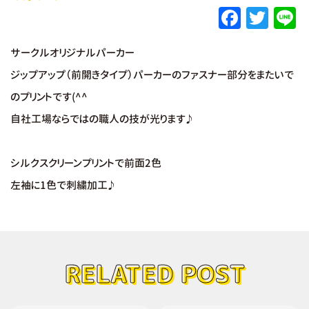
F
T
L
a
w
サークルオリジナルパーカー
c
it
e
ジップアップ（前開きタイプ）パーカーのファスナー部分をまたいで
e
te
のプリントです(^^
b
r
自社工場ならではの職人の技が光ります♪
o
o
シルクスクリーンプリントで前面2色
k
左袖に1色で刺繍加工♪
RELATED POST