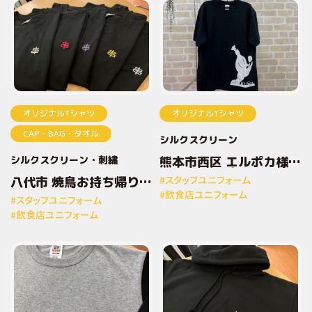
オリジナルTシャツ
オリジナルTシャツ
CAP・BAG・タオル
シルクスクリーン
シルクスクリーン
刺繍
熊本市西区 エルポカ様
オリジナルプリントTシ
八代市 焼鳥お持ち帰り専
#スタッフユニフォーム
ャツ
門店とりしん様 オリジナ
#飲食店ユニフォーム
#スタッフユニフォーム
ルプリントTシャツ
#飲食店ユニフォーム