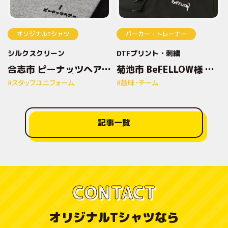
オリジナルTシャツ
パーカー・トレーナー
シルクスクリーン
DTFプリント
刺繍
合志市 ピーナッツヘアー
菊池市 BeFELLOW様 オ
様 オリジナルプリントT
リジナルプリントパーカ
#スタッフユニフォーム
#趣味・チーム
シャツ
ー
記事一覧
CONTACT
オリジナルTシャツなら