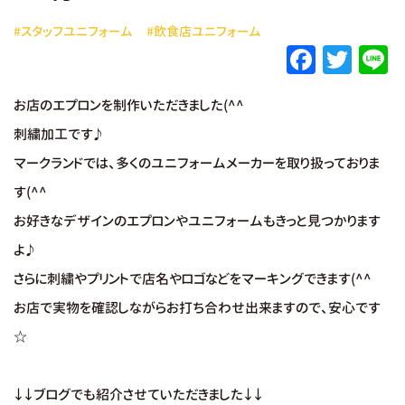
#スタッフユニフォーム
#飲食店ユニフォーム
F
T
L
a
w
お店のエプロンを制作いただきました(^^
c
it
e
刺繍加工です♪
e
te
マークランドでは、多くのユニフォームメーカーを取り扱っておりま
b
r
す(^^
o
お好きなデザインのエプロンやユニフォームもきっと見つかります
o
よ♪
k
さらに刺繍やプリントで店名やロゴなどをマーキングできます(^^
お店で実物を確認しながらお打ち合わせ出来ますので、安心です
☆
↓↓ブログでも紹介させていただきました↓↓