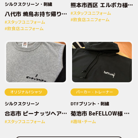
シルクスクリーン
刺繍
熊本市西区 エルポカ様
オリジナルプリントTシ
八代市 焼鳥お持ち帰り専
#スタッフユニフォーム
ャツ
門店とりしん様 オリジナ
#飲食店ユニフォーム
#スタッフユニフォーム
ルプリントTシャツ
#飲食店ユニフォーム
オリジナルTシャツ
パーカー・トレーナー
シルクスクリーン
DTFプリント
刺繍
合志市 ピーナッツヘアー
菊池市 BeFELLOW様 オ
様 オリジナルプリントT
リジナルプリントパーカ
#スタッフユニフォーム
#趣味・チーム
シャツ
ー