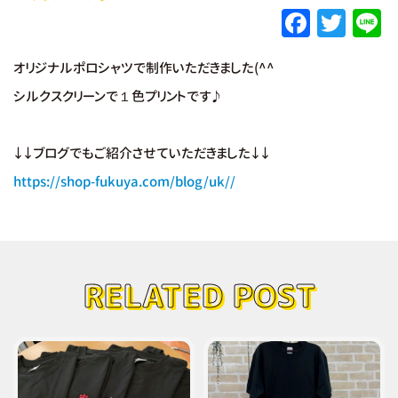
F
T
L
a
w
オリジナルポロシャツで制作いただきました(^^
c
it
e
シルクスクリーンで１色プリントです♪
e
te
b
r
↓↓ブログでもご紹介させていただきました↓↓
o
https://shop-fukuya.com/blog/uk//
o
k
RELATED POST