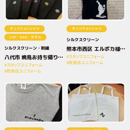
オリジナルTシャツ
オリジナルTシャツ
CAP・BAG・タオル
シルクスクリーン
シルクスクリーン
刺繍
熊本市西区 エルポカ様
オリジナルプリントTシ
八代市 焼鳥お持ち帰り専
#スタッフユニフォーム
ャツ
門店とりしん様 オリジナ
#飲食店ユニフォーム
#スタッフユニフォーム
ルプリントTシャツ
#飲食店ユニフォーム