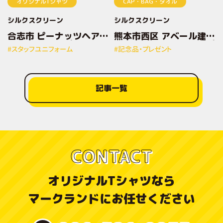
オリジナルTシャツ
CAP・BAG・タオル
シルクスクリーン
シルクスクリーン
合志市 ピーナッツヘアー
熊本市西区 アベール建設
様 オリジナルプリントT
株式会社様 オリジナルプ
#スタッフユニフォーム
#記念品・プレゼント
シャツ
リントトートバッグ
記事一覧
CONTACT
オリジナルTシャツなら
マークランドにお任せください