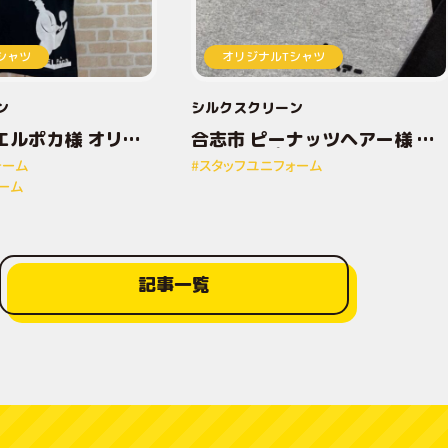
シャツ
オリジナルTシャツ
ン
シルクスクリーン
エルポカ様 オリジ
合志市 ピーナッツヘアー様 オ
トTシャツ
リジナルプリントTシャツ
ォーム
#スタッフユニフォーム
ーム
記事一覧