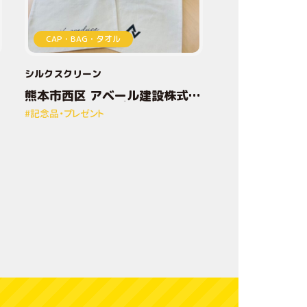
加
CAP・BAG・タオル
工
技
シルクスクリーン
熊本市西区 アベール建設株式会
術
社様 オリジナルプリントトート
#記念品・プレゼント
バッグ
デ
ザ
イ
ン
方
法