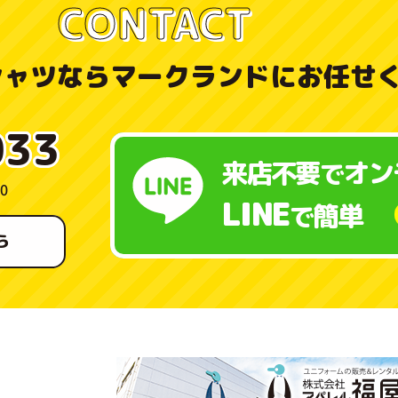
CONTACT
シャツなら
マークランドにお任せ
033
来店不要
オン
で
0
LINE
簡単
で
ら