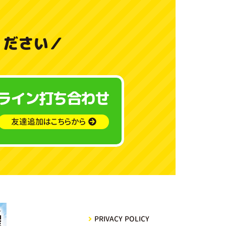
料
金
ください
／
と
ご
ライン打ち合わせ
利
用
友達追加はこちらから
ガ
イ
ド
よ
PRIVACY POLICY