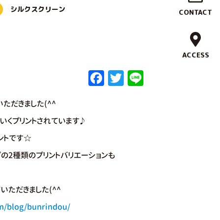
作
シルクスクリーン
CONTACT
実
績
ACCESS
F
T
Li
ブ
a
w
n
ラ
ただきました(^^
c
it
e
ン
e
te
いくプリントされています♪
b
r
ド
ントです☆
o
の2種類のプリントバリエーションも
コ
o
ン
k
いただきました(^^
セ
om/blog/bunrindou/
プ