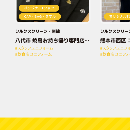
オリジナルTシャツ
CAP・BAG・タオル
オリジナルT
シルクスクリーン
刺繍
シルクスクリー
八代市 焼鳥お持ち帰り専門店と
熊本市西区 
りしん様 オリジナルプリントT
ナルプリン
#スタッフユニフォーム
#スタッフユニフ
シャツ
#飲食店ユニフォーム
#飲食店ユニフォ