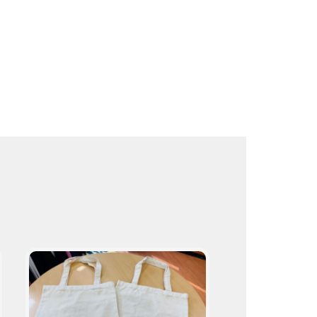
ト
取
り
扱
い
商
品
プ
ロ
の