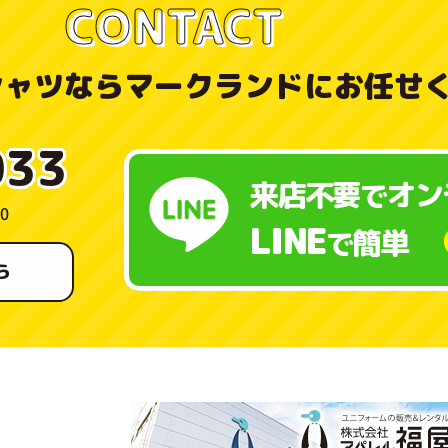
CONTACT
シャツなら
マークランドにお任せ
033
来店不要
オン
で
0
LINE
簡単
で
ら