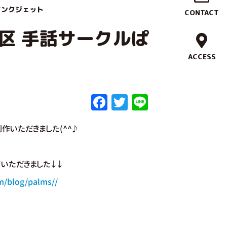
作
インクジェット
CONTACT
実
区 手話サークルぱ
績
ACCESS
ブ
F
T
Li
ラ
a
w
n
ン
作いただきました(^^♪
c
it
e
ド
e
te
コ
b
r
いただきました↓↓
o
ン
m/blog/palms//
o
セ
k
プ