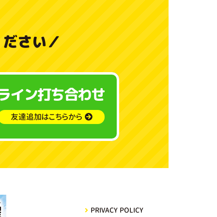
料
金
ください
／
と
ご
ライン打ち合わせ
利
用
友達追加はこちらから
ガ
イ
ド
よ
PRIVACY POLICY