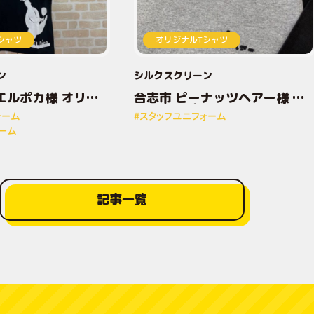
シャツ
オリジナルTシャツ
ン
シルクスクリーン
エルポカ様 オリジ
合志市 ピーナッツヘアー様 オ
トTシャツ
リジナルプリントTシャツ
ォーム
#スタッフユニフォーム
ーム
記事一覧