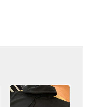
ト
取
り
扱
い
商
品
プ
ロ
の