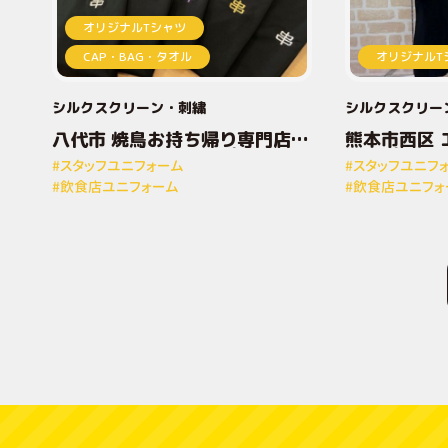
オリジナルTシャツ
CAP・BAG・タオル
オリジナルT
シルクスクリーン
刺繍
シルクスクリー
八代市 焼鳥お持ち帰り専門店と
熊本市西区 
りしん様 オリジナルプリントT
ナルプリン
#スタッフユニフォーム
#スタッフユニフ
シャツ
#飲食店ユニフォーム
#飲食店ユニフォ