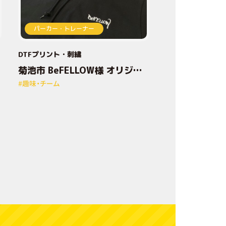
加
パーカー・トレーナー
工
技
DTFプリント
刺繍
菊池市 BeFELLOW様 オリジナ
術
ルプリントパーカー
#趣味・チーム
デ
ザ
イ
ン
方
法