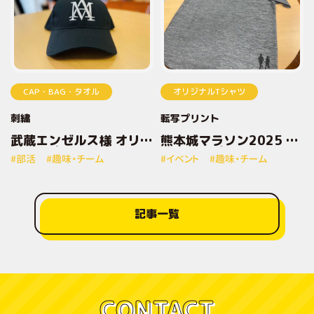
CAP・BAG・タオル
オリジナルTシャツ
刺繍
転写プリント
武蔵エンゼルス様 オリジ
熊本城マラソン2025 オ
ナル刺繡キャップ
リジナルプリントTシャ
#部活
#趣味・チーム
#イベント
#趣味・チーム
ツ
記事一覧
CONTACT