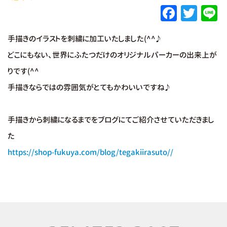
F
T
L
a
w
手描きのイラストを刺繍に加工いたしました(^^♪
c
it
e
どこにもない、世界にふたつだけのオリジナルパーカーの出来上が
e
te
りです(^^
b
r
手描きならではの雰囲気がとてもかわいいですね♪
o
o
手描きから刺繍になるまでをブログにてご紹介させていただきまし
k
た
https://shop-fukuya.com/blog/tegakiirasuto//