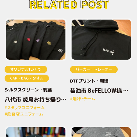
RELATED POST
オリジナルTシャツ
パーカー・トレーナー
CAP・BAG・タオル
DTFプリント
刺繍
シルクスクリーン
刺繍
菊池市 BeFELLOW様 オ
リジナルプリントパーカ
八代市 焼鳥お持ち帰り専
#趣味・チーム
ー
門店とりしん様 オリジナ
#スタッフユニフォーム
ルプリントTシャツ
#飲食店ユニフォーム