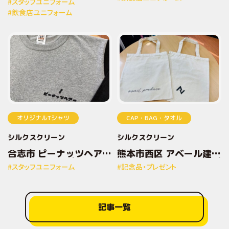
#スタッフユニフォーム
ルプリントTシャツ
#飲食店ユニフォーム
オリジナルTシャツ
CAP・BAG・タオル
シルクスクリーン
シルクスクリーン
合志市 ピーナッツヘアー
熊本市西区 アベール建設
様 オリジナルプリントT
株式会社様 オリジナルプ
#スタッフユニフォーム
#記念品・プレゼント
シャツ
リントトートバッグ
記事一覧