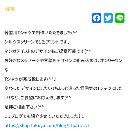
#部活
F
T
L
a
w
練習用Tシャツで制作いただきました(^^
c
it
e
シルクスクリーンで1色プリントです♪
e
te
マンガテイストのデザインもご提案可能です(^^
b
r
お好きなメッセージや言葉をデザインに組み込めば、オンリーワン
o
な
o
Tシャツが完成致します(^^♪
k
変わったデザインにしたい！ちょっと違った雰囲気のTシャツにした
い！など、ご要望にお応え致します(^^
是非ご相談下さい(^^
↓↓ブログでも紹介させていただきました↓↓
https://shop-fukuya.com/blog/t1park-2//