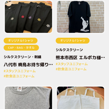
オリジナルTシャツ
オリジナルTシャツ
CAP・BAG・タオル
シルクスクリーン
シルクスクリーン
刺繍
熊本市西区 エルポカ様
オリジナルプリントTシ
八代市 焼鳥お持ち帰り専
#スタッフユニフォーム
ャツ
門店とりしん様 オリジナ
#飲食店ユニフォーム
#スタッフユニフォーム
ルプリントTシャツ
#飲食店ユニフォーム