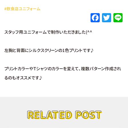
#飲食店ユニフォーム
F
T
L
a
w
スタッフ用ユニフォームで制作いただきました(^^
c
it
e
e
te
左胸と背面にシルクスクリーンの1色プリントです♪
b
r
o
プリントカラーやＴシャツのカラーを変えて、複数パターン作成され
o
るのもオススメです♪
k
RELATED POST