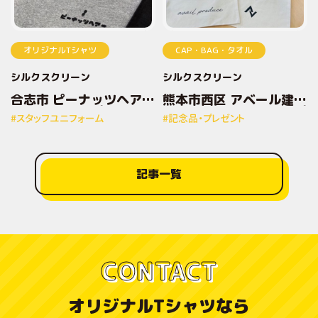
オリジナルTシャツ
CAP・BAG・タオル
シルクスクリーン
シルクスクリーン
合志市 ピーナッツヘアー
熊本市西区 アベール建設
様 オリジナルプリントT
株式会社様 オリジナルプ
#スタッフユニフォーム
#記念品・プレゼント
シャツ
リントトートバッグ
記事一覧
CONTACT
オリジナルTシャツなら