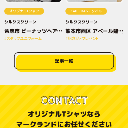
オリジナルTシャツ
CAP・BAG・タオル
シルクスクリーン
シルクスクリーン
合志市 ピーナッツヘアー
熊本市西区 アベール建設
様 オリジナルプリントT
株式会社様 オリジナルプ
#スタッフユニフォーム
#記念品・プレゼント
シャツ
リントトートバッグ
記事一覧
CONTACT
オリジナルTシャツなら
マークランドにお任せください