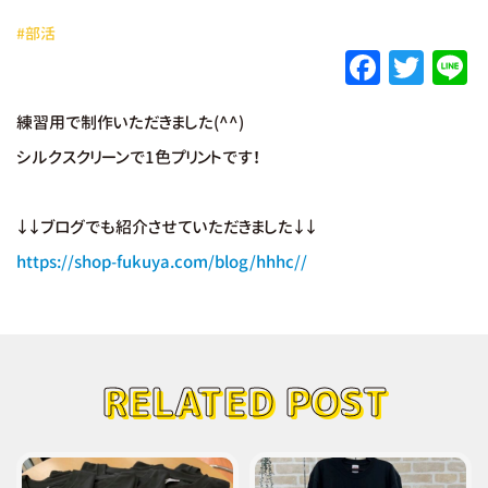
#部活
F
T
L
a
w
練習用で制作いただきました(^^)
c
it
e
シルクスクリーンで1色プリントです！
e
te
b
r
↓↓ブログでも紹介させていただきました↓↓
o
https://shop-fukuya.com/blog/hhhc//
o
k
RELATED POST