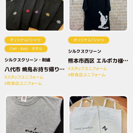
オリジナルTシャツ
オリジナルTシャツ
CAP・BAG・タオル
シルクスクリーン
シルクスクリーン
刺繍
熊本市西区 エルポカ様
オリジナルプリントTシ
八代市 焼鳥お持ち帰り専
#スタッフユニフォーム
ャツ
門店とりしん様 オリジナ
#飲食店ユニフォーム
#スタッフユニフォーム
ルプリントTシャツ
#飲食店ユニフォーム