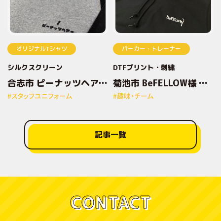
オリジナルTシャツ
パーカー・トレーナー
シルクスクリーン
DTFプリント
刺繍
合志市 ピーナッツヘアー
菊池市 BeFELLOW様 オ
様 オリジナルプリントT
リジナルプリントパーカ
#スタッフユニフォーム
#趣味・チーム
シャツ
ー
記事一覧
CONTACT