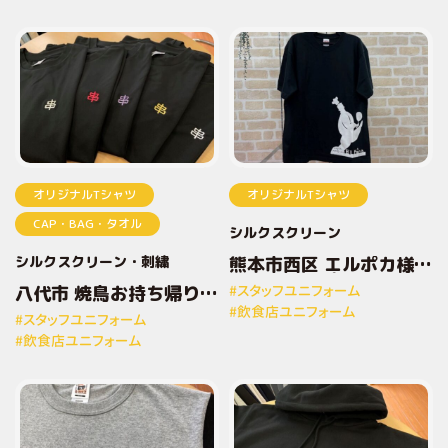
オリジナルTシャツ
オリジナルTシャツ
CAP・BAG・タオル
シルクスクリーン
シルクスクリーン
刺繍
熊本市西区 エルポカ様
オリジナルプリントTシ
八代市 焼鳥お持ち帰り専
#スタッフユニフォーム
ャツ
門店とりしん様 オリジナ
#飲食店ユニフォーム
#スタッフユニフォーム
ルプリントTシャツ
#飲食店ユニフォーム