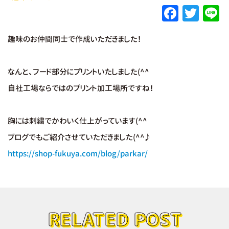
F
T
L
a
w
趣味のお仲間同士で作成いただきました！
c
it
e
e
te
なんと、フード部分にプリントいたしました(^^
b
r
自社工場ならではのプリント加工場所ですね！
o
o
胸には刺繍でかわいく仕上がっています(^^
k
ブログでもご紹介させていただきました(^^♪
https://shop-fukuya.com/blog/parkar/
RELATED POST