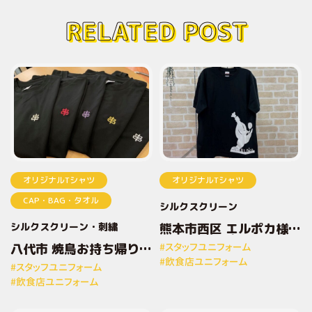
RELATED POST
オリジナルTシャツ
オリジナルTシャツ
CAP・BAG・タオル
シルクスクリーン
シルクスクリーン
刺繍
熊本市西区 エルポカ様
オリジナルプリントTシ
八代市 焼鳥お持ち帰り専
#スタッフユニフォーム
ャツ
門店とりしん様 オリジナ
#飲食店ユニフォーム
#スタッフユニフォーム
ルプリントTシャツ
#飲食店ユニフォーム