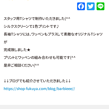
F
T
L
a
w
スタッフ用Tシャツで制作いただきました(^^
c
it
e
シルクスクリーンで1色プリントです♪
e
te
長袖Tシャツには、ワッペンもプラスして素敵なオリジナルTシャツ
b
r
が
o
完成致しました★
o
プリントとワッペンの組み合わせも可能です(^^
k
是非ご相談ください(^^
↓↓ブログでも紹介させていただきました↓↓
https://shop-fukuya.com/blog/barbieee//