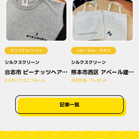
オリジナルTシャツ
CAP・BAG・タオル
シルクスクリーン
シルクスクリーン
合志市 ピーナッツヘアー
熊本市西区 アベール建設
様 オリジナルプリントT
株式会社様 オリジナルプ
#スタッフユニフォーム
#記念品・プレゼント
シャツ
リントトートバッグ
記事一覧