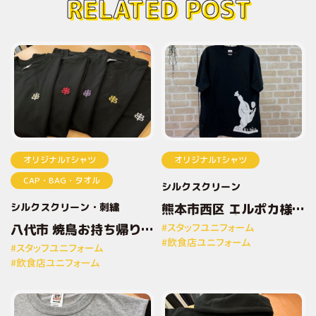
RELATED POST
オリジナルTシャツ
オリジナルTシャツ
CAP・BAG・タオル
シルクスクリーン
シルクスクリーン
刺繍
熊本市西区 エルポカ様
オリジナルプリントTシ
八代市 焼鳥お持ち帰り専
#スタッフユニフォーム
ャツ
門店とりしん様 オリジナ
#飲食店ユニフォーム
#スタッフユニフォーム
ルプリントTシャツ
#飲食店ユニフォーム