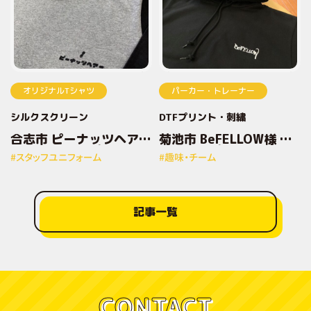
オリジナルTシャツ
パーカー・トレーナー
シルクスクリーン
DTFプリント
刺繍
合志市 ピーナッツヘアー
菊池市 BeFELLOW様 オ
様 オリジナルプリントT
リジナルプリントパーカ
#スタッフユニフォーム
#趣味・チーム
シャツ
ー
記事一覧
CONTACT