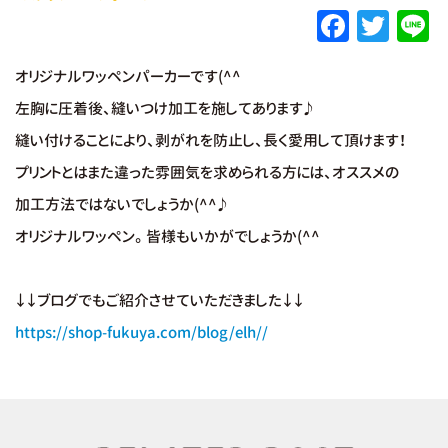
F
T
L
a
w
オリジナルワッペンパーカーです(^^
c
it
e
左胸に圧着後、縫いつけ加工を施してあります♪
e
te
縫い付けることにより、剥がれを防止し、長く愛用して頂けます！
b
r
プリントとはまた違った雰囲気を求められる方には、オススメの
o
加工方法ではないでしょうか(^^♪
o
オリジナルワッペン。皆様もいかがでしょうか(^^
k
↓↓ブログでもご紹介させていただきました↓↓
https://shop-fukuya.com/blog/elh//