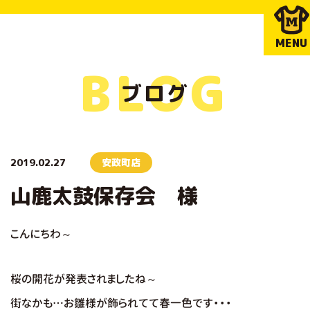
MENU
BLOG
ブログ
2019.02.27
安政町店
山鹿太鼓保存会 様
こんにちわ～
桜の開花が発表されましたね～
街なかも…お雛様が飾られてて春一色です・・・