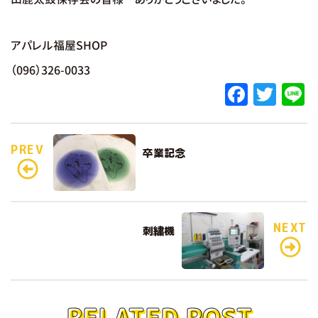
アパレル福屋SHOP
（096）326-0033
F
T
L
a
w
c
it
e
PREV
卒業記念
e
te
b
r
o
o
NEXT
刺繍機
k
RELATED POST