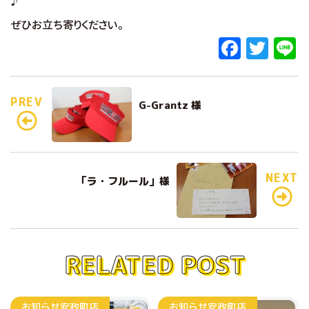
♪
ぜひお立ち寄りください。
F
T
L
a
w
c
it
e
PREV
G-Grantz 様
e
te
b
r
o
o
NEXT
「ラ・フルール」様
k
RELATED POST
お知らせ
安政町店
お知らせ
安政町店