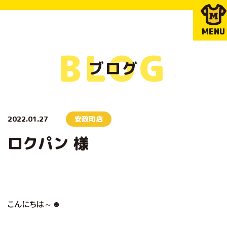
MENU
BLOG
ブログ
2022.01.27
安政町店
ロクパン 様
こんにちは～☻