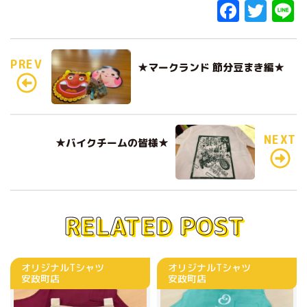
F
T
L
a
w
c
it
e
PREV
★マークランド 節分豆まき編★
e
te
b
r
o
o
NEXT
★バイクチームの皆様★
k
RELATED POST
オリジナルTシャツ
オリジナルTシャツ
安政町店
安政町店