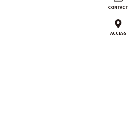
作
CONTACT
実
績
ACCESS
ブ
ラ
ン
ド
コ
ン
セ
プ