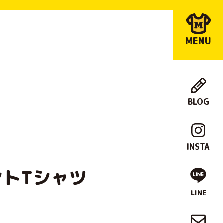
MENU
BLOG
店
舗
INSTA
紹
ントTシャツ
介
LINE
制