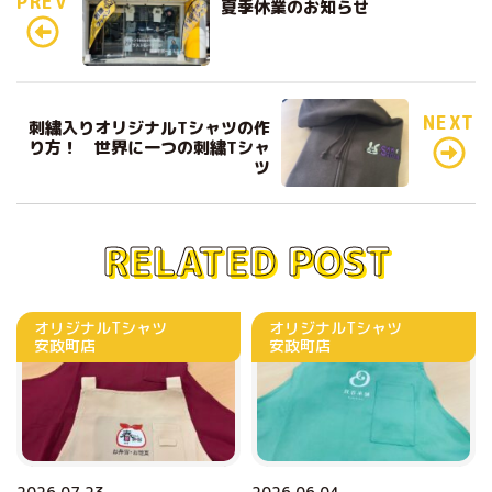
PREV
夏季休業のお知らせ
e
te
b
r
o
o
NEXT
刺繍入りオリジナルTシャツの作
り方！ 世界に一つの刺繍Tシャ
k
ツ
RELATED POST
オリジナルTシャツ
オリジナルTシャツ
安政町店
安政町店