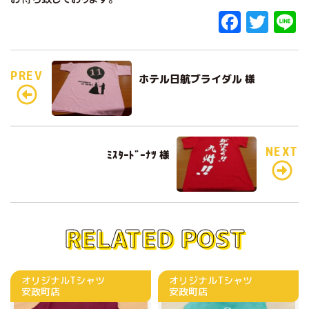
F
T
L
a
w
c
it
e
PREV
ホテル日航ブライダル 様
e
te
b
r
o
o
NEXT
ﾐｽﾀｰﾄﾞｰﾅﾂ 様
k
RELATED POST
オリジナルTシャツ
オリジナルTシャツ
安政町店
安政町店