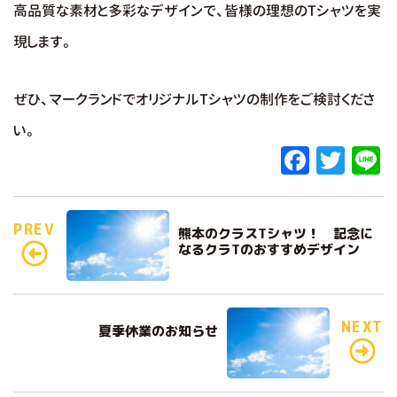
高品質な素材と多彩なデザインで、皆様の理想のTシャツを実
現します。
ぜひ、マークランドでオリジナルTシャツの制作をご検討くださ
い。
F
T
L
a
w
c
it
e
PREV
熊本のクラスTシャツ！ 記念に
e
te
なるクラTのおすすめデザイン
b
r
o
o
NEXT
夏季休業のお知らせ
k