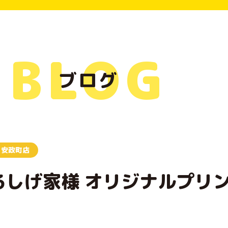
BLOG
ブログ
安政町店
るしげ家様 オリジナルプリ