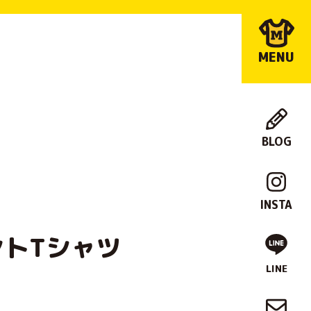
MENU
BLOG
店
舗
INSTA
紹
ントTシャツ
介
LINE
制