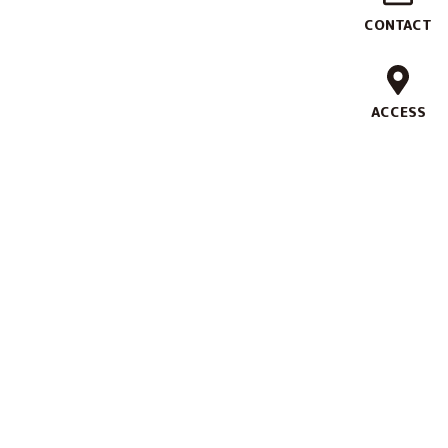
作
CONTACT
実
績
ACCESS
ブ
ラ
ン
ド
コ
ン
セ
プ